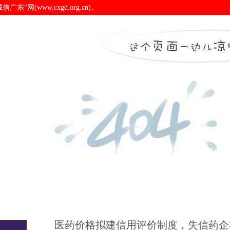
(www.cxgd.org.cn)。
企将面临严重处置-pa电
诚信广东
诚信新闻
会员之窗
诚信认
医药价格拟建信用评价制度，失信药企