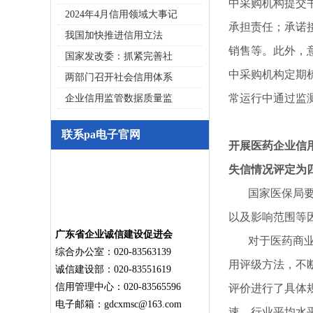
中采购机构提交
2024年4月信用领域大事记
承担责任；承诺
我国加快推进信用立法
销售等。此外，
国家发改委：抓紧完善社
中采购机构定期
两部门召开社会信用体系
常运行中通过监
企业信用监管数据质量监
联系pa电子官网
开展医药企业信
失信情况评定为
国家医保局要求
以及影响范围等
广东省企业诚信建设促进会
对于医药商业贿
综合办公室：020-83563139
用评级方法，不
诚信建设部：020-83551619
信用管理中心：020-83565596
评价进行了具体
电子邮箱：
gdcxmsc@163.com
速、行业平均水