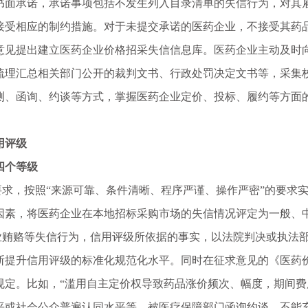
书面承诺，承诺事项包括不发生列入目录清单的失信行为，对其
接受相应的制约措施。对于未提交承诺的医药企业，不接受其药
意见提出建立医药企业价格招采失信信息库。医药企业主动及时
梳理汇总相关部门公开的裁判文书、行政处罚决定文书等，采集
测、函询、约谈等方式，掌握医药企业定价、投标、履约等方面
用评级
四个等级
，按照“来源可靠、条件清晰、程序严谨、操作严密”的要求实
因素，将医药企业在本地招标采购市场的失信情况评定为一般、
赂等失信行为，信用评级所依据的事实，以法院判决或执法部
断提升信用评级的标准化规范化水平。同时在征求意见的《医药
规定。比如，“滥用自主定价权导致药品涨价频次、幅度，期间
平或社会公众普遍认同水平等，被医疗保障部门函询约谈，不能