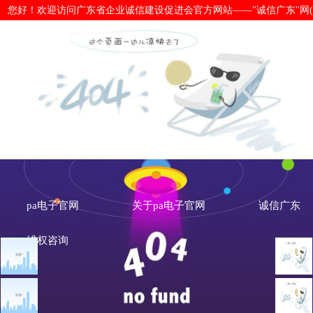
您好！欢迎访问广东省企业诚信建设促进会官方网站——"诚信广东"网(www.cx
国务院金融委：对资本市场造假、欺诈
子官网
pa电子官网
关于pa电子官网
诚信广东
维权咨询
文章点击排行
诚信新闻
广州市发展改革委关于做
重大突发公共卫生事件一