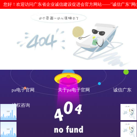
您好！欢迎访问广东省企业诚信建设促进会官方网站——"诚信广东"网(www.cx
惠企政策——快领！建筑企业精准支持
网
pa电子官网
关于pa电子官网
诚信广东
维权咨询
文章点击排行
诚信新闻
广州市发展改革委关于做
重大突发公共卫生事件一