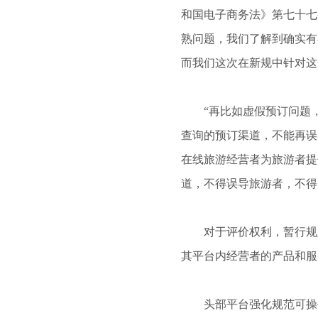
和国电子商务法》第七十七
熟问题，我们了解到确实有
而我们这次在新规中针对这
“再比如虚假预订问题，
查询的预订渠道，不能再误
在线旅游经营者为旅游者提
道，不得误导旅游者，不得
对于评价权利，暂行规定
其平台内经营者的产品和服
头部平台强化规范可操