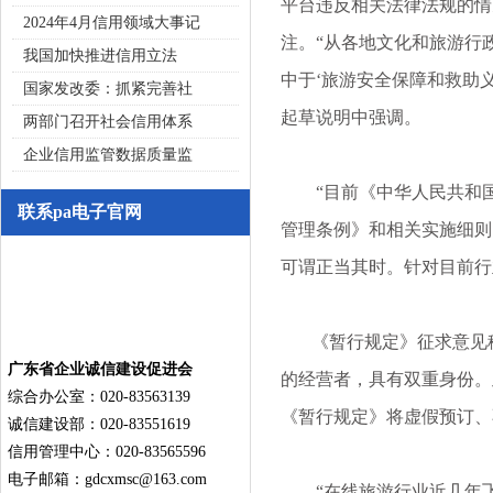
平台违反相关法律法规的情
2024年4月信用领域大事记
注。“从各地文化和旅游行
我国加快推进信用立法
中于‘旅游安全保障和救助
国家发改委：抓紧完善社
起草说明中强调。
两部门召开社会信用体系
企业信用监管数据质量监
“目前《中华人民共和国
联系pa电子官网
管理条例》和相关实施细则
可谓正当其时。针对目前行
《暂行规定》征求意见稿
广东省企业诚信建设促进会
的经营者，具有双重身份。
综合办公室：020-83563139
《暂行规定》将虚假预订、
诚信建设部：020-83551619
信用管理中心：020-83565596
电子邮箱：
gdcxmsc@163.com
“在线旅游行业近几年飞