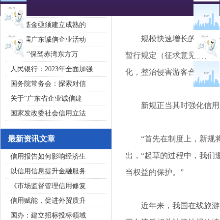
2020广东省守合同重信用企
私募基金亟须建立成熟的
规模快速增长的同时也饱
第五届广东诚信企业活动
“诚信”保驾赤湾东方万
暂行规定（征求意见稿）》
人民银行：2023年全面加强
化，整治侵害游客合法权益
国务院常务会：探索对信
关于“广东省企业诚信建
新规正当其时强化信用
国家发改委社会信用立法
最新资讯文章
“首先在制度上，新规将
出，“起草的过程中，我们
信用报告如何影响经济生
以信用信息提升金融服务
当权益的保护。”
《市场监督管理信用修复
信用赋能，促进外贸质升
近年来，我国在线旅游市
国办：建立招标投标领域