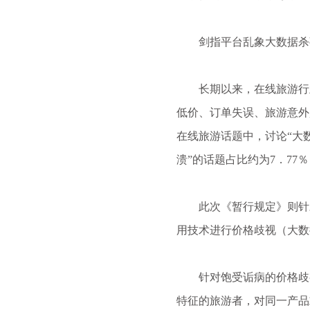
剑指平台乱象大数据杀
长期以来，在线旅游行业
低价、订单失误、旅游意外
在线旅游话题中，讨论“大数
溃”的话题占比约为7．77％
此次《暂行规定》则针对
用技术进行价格歧视（大数
针对饱受诟病的价格歧视
特征的旅游者，对同一产品