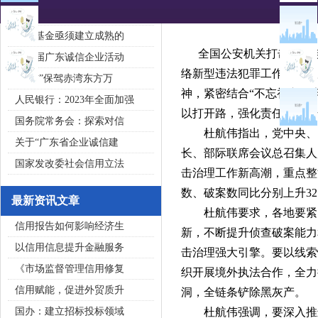
2020广东省守合同重信用企
私募基金亟须建立成熟的
全国公安机关打击治理电
第五届广东诚信企业活动
络新型违法犯罪工作部际联
“诚信”保驾赤湾东方万
神，紧密结合“不忘初心、
人民银行：2023年全面加强
以打开路，强化责任落实，
国务院常务会：探索对信
杜航伟指出，党中央、国
关于“广东省企业诚信建
长、部际联席会议总召集人
国家发改委社会信用立法
击治理工作新高潮，重点整
数、破案数同比分别上升32.3
最新资讯文章
杜航伟要求，各地要紧紧
信用报告如何影响经济生
新，不断提升侦查破案能力
以信用信息提升金融服务
击治理强大引擎。要以线索
《市场监督管理信用修复
织开展境外执法合作，全力
信用赋能，促进外贸质升
洞，全链条铲除黑灰产。
国办：建立招标投标领域
杜航伟强调，要深入推进