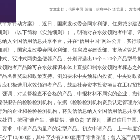
文章出处：信用中国
编辑：信息中心
浏览量：
发表时间
家节水行动方案》，近日，国家发改委会同水利部、住房城乡建
细则》（以下简称《实施细则》），明确对在水效领跑者申请、
息纳入全国信用信息共享平台，并在“信用中国”网站公开，实行
》，国家发改委会同水利部、住房城乡建设部、市场监管总局
冲式、双冲式两类坐便器产品，分别评选出15个～20个产品型号
跑者产品除可在水效标识本体上直接印制水效领跑者标志之外
产品名誉奖励和政策支持。例如要求中央预算内投资、中央财政
目应积极选用水效领跑者产品，鼓励社会资本投资项目在工程招
调，对监督检查不合格的产品，申报材料不属实的企业，撤销
虚假报告的检验检测机构，依据《检验检测机构资质认定管理办
行为的企业和检验检测机构，将失信信息纳入全国信用信息共享平
政处罚，按照“谁产生，谁提供，谁负责”的原则，通过信用中国
求，申请产品为量产的定型产品。初次申请产品，上一年度实际
少于10,000套，其中至少有2000套用于零售渠道；曾入选