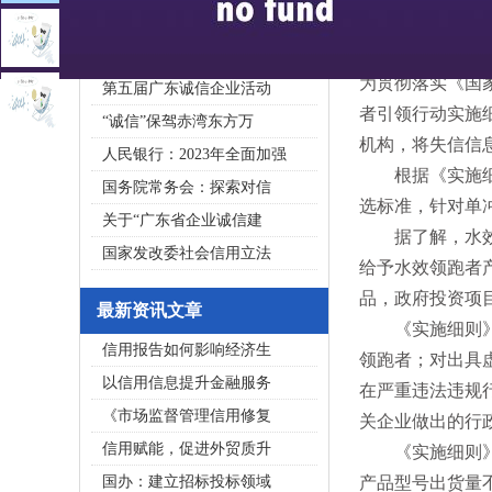
2020广东省守合同重信用企
私募基金亟须建立成熟的
为贯彻落实《国
第五届广东诚信企业活动
者引领行动实施
“诚信”保驾赤湾东方万
机构，将失信信
人民银行：2023年全面加强
根据《实施细则
国务院常务会：探索对信
选标准，针对单
关于“广东省企业诚信建
据了解，水效领
国家发改委社会信用立法
给予水效领跑者
品，政府投资项
最新资讯文章
《实施细则》强
信用报告如何影响经济生
领跑者；对出具
以信用信息提升金融服务
在严重违法违规
《市场监督管理信用修复
关企业做出的行
信用赋能，促进外贸质升
《实施细则》要
国办：建立招标投标领域
产品型号出货量不