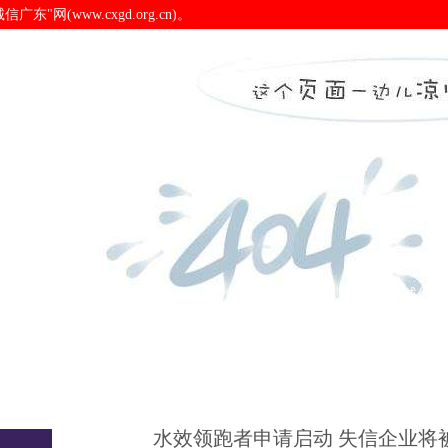
(www.cxgd.org.cn)。
合惩戒-pa电子官网
诚信广东
诚信新闻
会员之窗
诚信认
水效领跑者申请启动 失信企业将