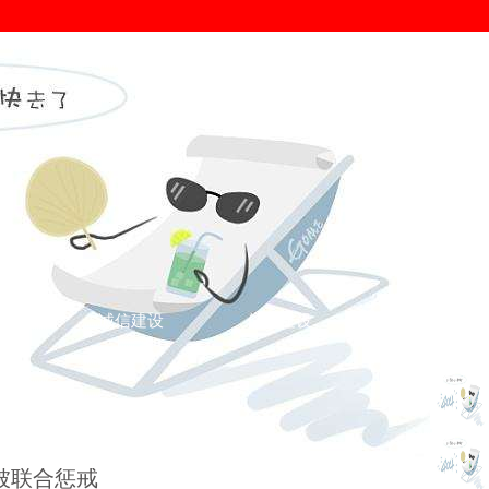
证
诚信建设
信用建设
您的位置： >
诚信新闻
>
诚信新闻
>
被联合惩戒