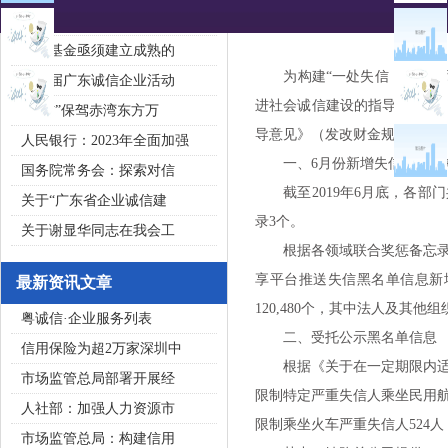
2020广东省守合同重信用企
私募基金亟须建立成熟的
为构建“一处失信，处处受限
第五届广东诚信企业活动
进社会诚信建设的指导意见》（
“诚信”保驾赤湾东方万
导意见》（发改财金规〔201
人民银行：2023年全面加强
一、6月份新增失信联合惩
国务院常务会：探索对信
截至2019年6月底，各部门
关于“广东省企业诚信建
录3个。
关于谢显华同志在我会工
根据各领域联合奖惩备忘录规
享平台推送失信黑名单信息新增50
最新资讯文章
120,480个，其中法人及其他组织
粤诚信·企业服务列表
二、受托公示黑名单信息
信用保险为超2万家深圳中
根据《关于在一定期限内适当限
市场监管总局部署开展经
限制特定严重失信人乘坐民用航
人社部：加强人力资源市
限制乘坐火车严重失信人524人
市场监管总局：构建信用