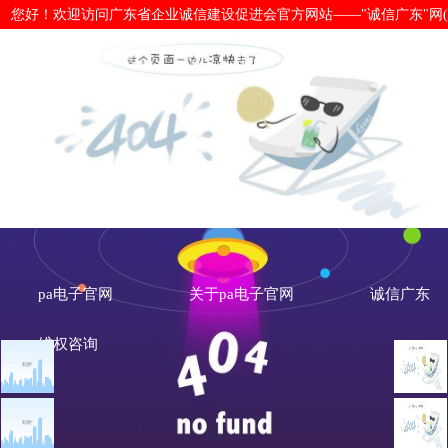
您好！欢迎访问广东省企业诚信建设促进会官方网站——"诚信广东"网(www.cx
国家公共信用信息中心发布6月份新
及公告情况说明-pa电子官网
pa电子官网
关于pa电子官网
诚信广东
维权咨询
文章点击排行
诚信新闻
广州市发展改革委关于做
国家公
重大突发公共卫生事件一