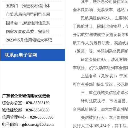
其中，铁路总公司提供515
五部门：推进农村信用体
会不良影响，无票乘车、越站
市监总局信用司副司长周
民航局提供862人，主要涉
国常会：加强信用信息系
于民航禁止、限制运输物品，
国家发展改革委：完善社
开启航空器或航空设施设备等
2023年5月信用领域大事记
航工作人员履行职责，实施或
（通道）等。将限制乘坐民用
联系pa电子官网
证监会提供9人，涉及逾期不
车软卧、g字头动车组列车全
上述名单（见附表1）于201
可向有关部门提出异议，公示
三、重点领域失信黑名单公
广东省企业诚信建设促进会
针对法院执行、市场监管、税
综合办公室：020-83563139
合惩戒措施等，加大对重点领
诚信建设部：020-83540850
信用管理中心：020-83565596
失信被执行人：本月新增失信被执行
电子邮箱：
gdcxmsc@163.com
执行人主体109,434个，其中