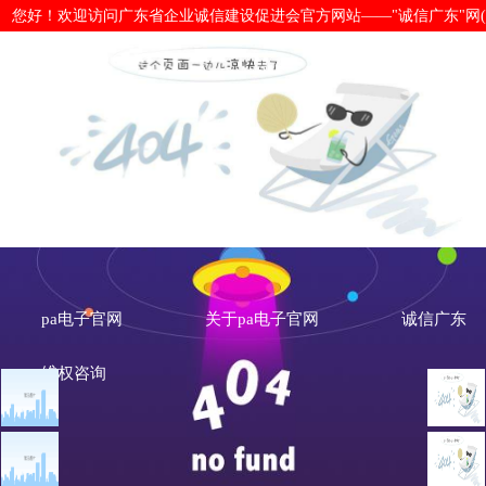
您好！欢迎访问广东省企业诚信建设促进会官方网站——"诚信广东"网(www.cx
中办国办发文：加快建立地方政府信
方面的应用-pa电子官网
pa电子官网
关于pa电子官网
诚信广东
维权咨询
文章点击排行
诚信新闻
广州市发展改革委关于做
中办
重大突发公共卫生事件一