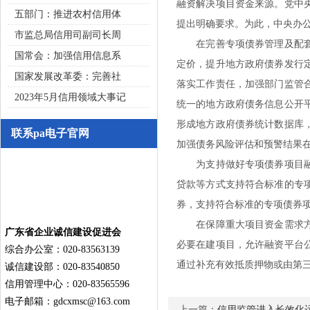
融资解决项目资金来源。党中
五部门：推进农村信用体
提出明确要求。为此，中央办
市监总局信用司副司长周
在完善专项债券管理及配套措
国常会：加强信用信息系
定价，提升地方政府债券发行
国家发展改革委：完善社
落实工作责任，加强部门监管
2023年5月信用领域大事记
统一的地方政府债务信息公开
形成地方政府债券统计数据库
联系pa电子官网
加强债务风险评估和预警结果
为支持做好专项债券项目融资
贷款等方式支持符合标准的专
券，支持符合标准的专项债券
在保障重大项目资金需求方面
广东省企业诚信建设促进会
必要在建项目，允许融资平台
综合办公室：020-83563139
通过补充有效抵质押物或由第
诚信建设部：020-83540850
信用管理中心：020-83565596
电子邮箱：
gdcxmsc@163.com
上一篇：
信用监管进入长效化