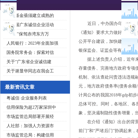
2020广东省守合同重信用企
私募基金亟须建立成熟的
近日，中办国办印发《关于做
第五届广东诚信企业活动
《通知》要求大力做好专项债
“诚信”保驾赤湾东方万
公开平台建设，加快建立地方
人民银行：2023年全面加强
银保监会、证监会等有关负责
国务院常务会：探索对信
据上述负责人介绍，近年来，
关于“广东省企业诚信建
存量债务、完善地方政府专项
关于谢显华同志在我会工
机制、依法查处问责违法违规融
元，地方政府债务率(债务余额/
最新资讯文章
计局公布的我国2018年gdp
粤诚信·企业服务列表
总体可控。同时，各地区、各
信用保险为超2万家深圳中
象，坚决遏制隐性债务增量，
市场监管总局部署开展经
在介绍《通知》出台的背景时
人社部：加强人力资源市
前门”和“严堵后门”协调起来
市场监管总局：构建信用