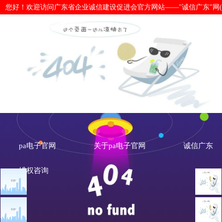
您好！欢迎访问广东省企业诚信建设促进会官方网站——"诚信广东"网(www.cx
交通运输部以“信用交通省”创建为载
电子官网
pa电子官网
关于pa电子官网
诚信广东
维权咨询
文章点击排行
诚信新闻
广州市发展改革委关于做
重大突发公共卫生事件一