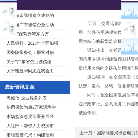
2020广东省守合同重信用企
私募基金亟须建立成熟的
近日，交通运输部办公厅印发
第五届广东诚信企业活动
用，加强信用法规制度和标准
“诚信”保驾赤湾东方万
用为核心的新型监管机制。
人民银行：2023年全面加强
通知指出，交通运输部需指导
国务院常务会：探索对信
国信用交通省创建阶段总结暨
关于“广东省企业诚信建
后信用奖惩的全链条信用治理模
关于谢显华同志在我会工
通知强调，在全面落实《交通
认定、发布、奖惩、修复和移除
最新资讯文章
同时，配合国家发展改革委、
粤诚信·企业服务列表
在行政审批、公共服务工作流
信用保险为超2万家深圳中
威慑作用。
市场监管总局部署开展经
人社部：加强人力资源市
上一篇：
国家能源局出台电力
市场监管总局：构建信用