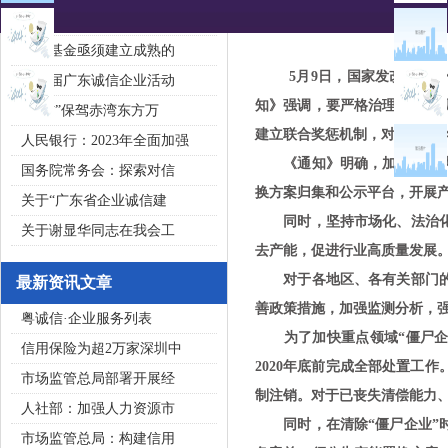
2020广东省守合同重信用企
私募基金亟须建立成熟的
5月9日，国家发改委、工信
第五届广东诚信企业活动
知》强调，要严格治理违法违
“诚信”保驾赤湾东方万
建立联合奖惩机制，对列入“黑
人民银行：2023年全面加强
《通知》明确，加大监管执法
国务院常务会：探索对信
换方案归集和公示平台，开展
关于“广东省企业诚信建
同时，坚持市场化、法治化原
关于谢显华同志在我会工
去产能，促进行业高质量发展
对于各地区、各有关部门的工
最新资讯文章
善政策措施，加强监测分析，
粤诚信·企业服务列表
为了加快重点领域“僵尸企业
信用保险为超2万家深圳中
2020年底前完成全部处置工
市场监管总局部署开展经
制注销。对于已丧失清偿能力、
人社部：加强人力资源市
同时，在清除“僵尸企业”时
市场监管总局：构建信用