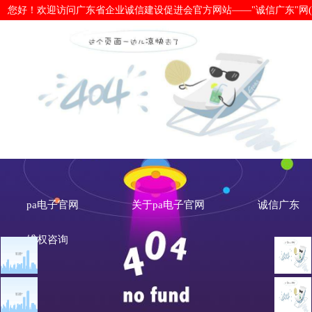
您好！欢迎访问广东省企业诚信建设促进会官方网站——"诚信广东"网(www.cx
三部门：加快重点领域“僵尸”企业出
戒-pa电子官网
pa电子官网
关于pa电子官网
诚信广东
维权咨询
文章点击排行
诚信新闻
广州市发展改革委关于做
重大突发公共卫生事件一