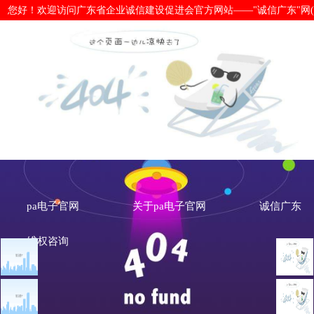
您好！欢迎访问广东省企业诚信建设促进会官方网站——"诚信广东"网(www.cx
热烈祝贺：佛山市发民佳门窗有限公
单位-pa电子官网
pa电子官网
关于pa电子官网
诚信广东
维权咨询
文章点击排行
会员风采
广州市发展改革委关于做
重大突发公共卫生事件一