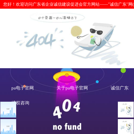
您好！欢迎访问广东省企业诚信建设促进会官方网站——"诚信广东"网(www.cx
热烈祝贺：广东易百分文化传媒有限
pa电子官网
pa电子官网
关于pa电子官网
诚信广东
维权咨询
文章点击排行
会员风采
广州市发展改革委关于做
重大突发公共卫生事件一