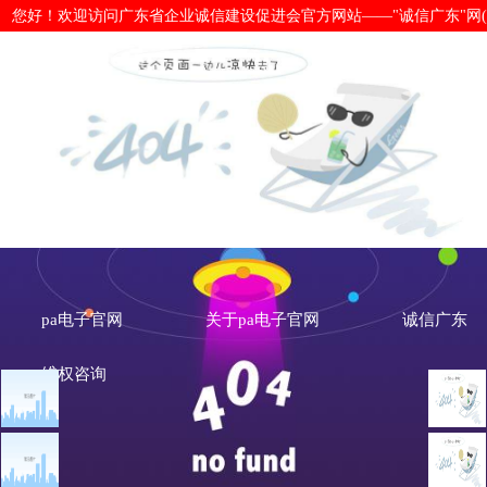
您好！欢迎访问广东省企业诚信建设促进会官方网站——"诚信广东"网(www.cx
唯品质 打造诚信品牌——唯品会（中
网
pa电子官网
关于pa电子官网
诚信广东
维权咨询
文章点击排行
广东典范
广州市发展改革委关于做
重大突发公共卫生事件一