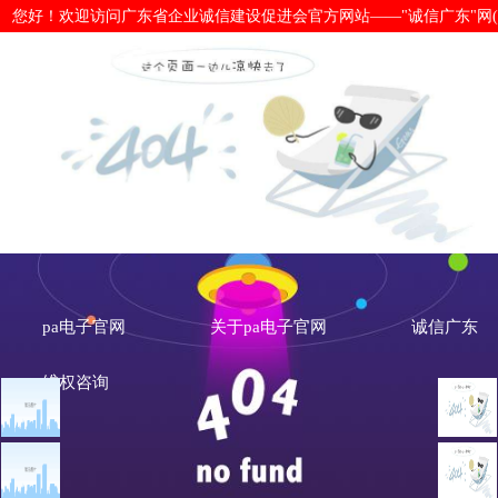
您好！欢迎访问广东省企业诚信建设促进会官方网站——"诚信广东"网(www.cx
深圳市三部门签约，建立“破产事务办
电子官网
pa电子官网
关于pa电子官网
诚信广东
维权咨询
文章点击排行
地市诚信动态
广州市发展改革委关于做
重大突发公共卫生事件一