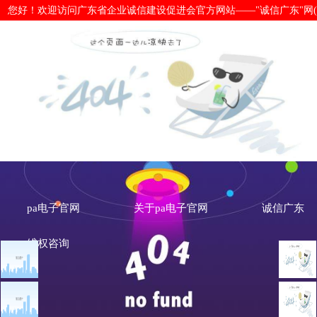
您好！欢迎访问广东省企业诚信建设促进会官方网站——"诚信广东"网(www.cx
惠州市博罗县发展和改革局开展“城市
先行”宣传活动-pa电子官网
pa电子官网
关于pa电子官网
诚信广东
维权咨询
文章点击排行
地市诚信动态
广州市发展改革委关于做
惠州市
重大突发公共卫生事件一