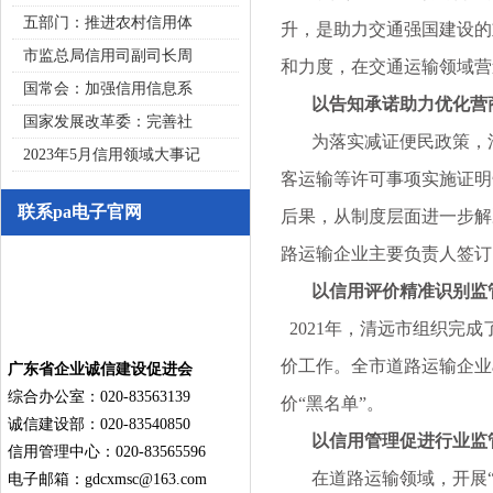
五部门：推进农村信用体
升，是助力交通强国建设的
市监总局信用司副司长周
和力度，在交通运输领域营
国常会：加强信用信息系
以告知承诺助力优化营
国家发展改革委：完善社
为落实减证便民政策，清
2023年5月信用领域大事记
客运输等许可事项实施证明
联系pa电子官网
后果，从制度层面进一步解
路运输企业主要负责人签订
以信用评价精准识别监
2021年，清远市组织完
价工作。全市道路运输企业a
广东省企业诚信建设促进会
综合办公室：020-83563139
价“黑名单”。
诚信建设部：020-83540850
以信用管理促进行业监
信用管理中心：020-83565596
在道路运输领域，开展“屡
电子邮箱：
gdcxmsc@163.com