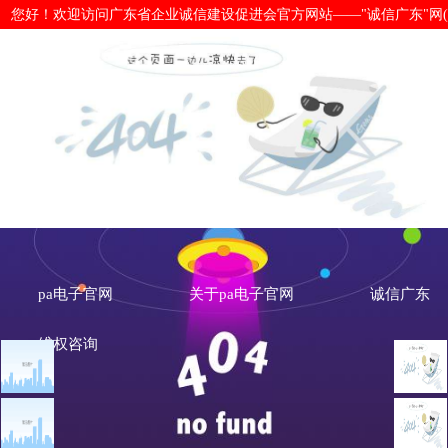
您好！欢迎访问广东省企业诚信建设促进会官方网站——"诚信广东"网(www.cx
清远“四管齐下”构建信用交通-pa电
pa电子官网
关于pa电子官网
诚信广东
维权咨询
文章点击排行
地市诚信动态
广州市发展改革委关于做
重大突发公共卫生事件一