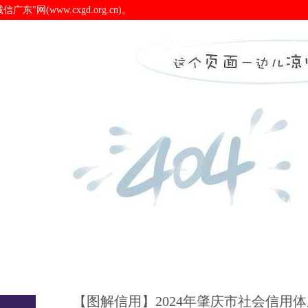
(www.cxgd.org.cn)。
用体系建设工作要点-pa电
诚信广东
诚信新闻
会员之窗
诚信认
【图解信用】2024年肇庆市社会信用