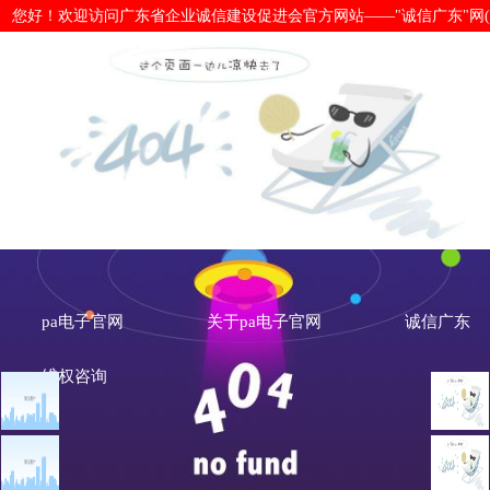
您好！欢迎访问广东省企业诚信建设促进会官方网站——"诚信广东"网(www.cx
广东湛江：诚信纳税 “诚”风远航-pa
pa电子官网
关于pa电子官网
诚信广东
维权咨询
文章点击排行
诚信广东
广州市发展改革委关于做
重大突发公共卫生事件一