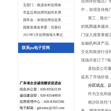
信用评价规范》
五部门：推进农村信用体
中，加强宣传推
市监总局信用司副司长周
第三，推出“一
国常会：加强信用信息系
的氛围越来越浓。
国家发展改革委：完善社
门深入摸查掌握
2023年5月信用领域大事记
金融机构讲产品
联系pa电子官网
文化和旅游行业
现场共签订了7项
某拍卖公司董事
提高了市场价值
广东省企业诚信建设促进会
分区试点、以点
综合办公室：020-83563139
作为文化和旅游
诚信建设部：020-83540850
信用管理中心：020-83565596
南沙区依托“信
电子邮箱：
gdcxmsc@163.com
务，增强游客的