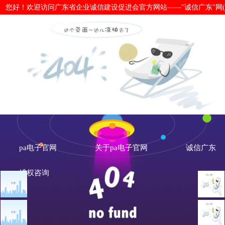
您好！欢迎访问广东省企业诚信建设促进会官方网站——"诚信广东"网(www.cx
广州市市长郭永航：广州“信易贷”平
1600亿元-pa电子官网
pa电子官网
关于pa电子官网
诚信广东
维权咨询
文章点击排行
诚信广东
广州市发展改革委关于做
广
重大突发公共卫生事件一