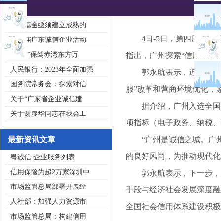
2020广东省守合同重信用企
私募基金亟须建立成熟的
4日-5日，第四届中国
第五届广东诚信企业活动
“诚信”保驾赤湾东方万
指出，广州探索“信用 科技
人民银行：2023年全面加强
郭永航表示，近年来，广
国务院常务会：探索对信
服”改革和营商环境优化，
关于“广东省企业诚信建
据介绍，广州入选全国社
关于谢显华同志在我会工
项指标（电子政务、纳税、
最新资讯文章
“广州是诚信之城。广州
的良好风尚，为推动现代化
粤诚信·企业服务列表
信用保险为超2万家深圳中
郭永航表示，下一步，广
市场监管总局部署开展经
手段与经济社会发展深度融
人社部：加强人力资源市
全国社会信用体系建设积极探
市场监管总局：构建信用