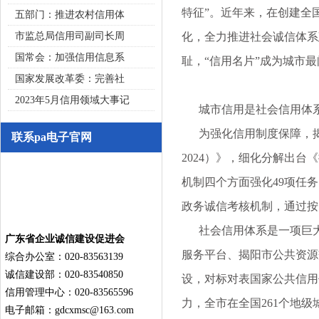
特征”。近年来，在创建全
五部门：推进农村信用体
市监总局信用司副司长周
化，全力推进社会诚信体系
国常会：加强信用信息系
耻，“信用名片”成为城市最
国家发展改革委：完善社
2023年5月信用领域大事记
城市信用是社会信用体系
为强化信用制度保障，揭阳
联系pa电子官网
2024）》，细化分解出
机制四个方面强化49项任
政务诚信考核机制，通过
社会信用体系是一项巨大
广东省企业诚信建设促进会
服务平台、揭阳市公共资源
综合办公室：020-83563139
诚信建设部：020-83540850
设，对标对表国家公共信用
信用管理中心：020-83565596
力，全市在全国261个地级
电子邮箱：
gdcxmsc@163.com