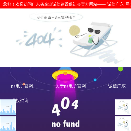
您好！欢迎访问广东省企业诚信建设促进会官方网站——"诚信广东"网(www.cx
揭阳：让“信用名片”成为城市最闪亮的
pa电子官网
关于pa电子官网
诚信广东
维权咨询
文章点击排行
诚信广东
广州市发展改革委关于做
重大突发公共卫生事件一