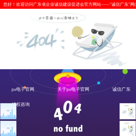
您好！欢迎访问广东省企业诚信建设促进会官方网站——"诚信广东"网(www.cx
多措并举，黄埔区持续推进生态环境领
网
pa电子官网
关于pa电子官网
诚信广东
维权咨询
文章点击排行
诚信广东
广州市发展改革委关于做
重大突发公共卫生事件一