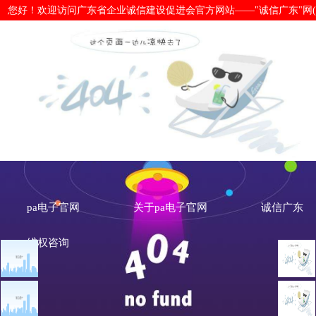
您好！欢迎访问广东省企业诚信建设促进会官方网站——"诚信广东"网(www.cx
驰建深圳“小汤山” 广钢气体在行动-
pa电子官网
关于pa电子官网
诚信广东
维权咨询
会员活动
会员之窗