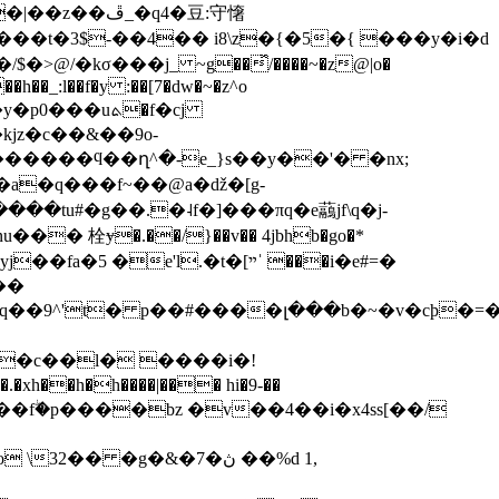
_�q4�⾖:守㦋
��t�3$-��4�� i8\z�{�5�{ ���y�i�d
�h��_:l��f�y :��[7�dw�~�z^o
���uܬ�f�cj
��a�q���f~��@a�ǆ�[g-
� 栓ɏ�.��/}��v�� 4jbhb�go�*
��
q��9^'t� p��#����լ���b�~�v�cþ�=
��h�h����|��� hi�9-��
t���fۖ�p����bz �v��4��i�x4ss[��/
 �g�&�7�ڽ ��%d 1,